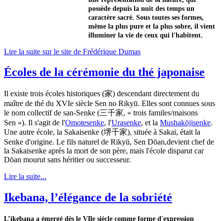
possède depuis la nuit des temps un
caractère sacré. Sous toutes ses formes,
même la plus pure et la plus sobre, il vient
illuminer la vie de ceux qui l'habitent.
Lire la suite sur le site de Frédérique Dumas
Écoles de la cérémonie du thé japonaise
Il existe trois écoles historiques (家) descendant directement du
maître de thé du XVIe siècle Sen no Rikyū. Elles sont connues sous
le nom collectif de san-Senke (三千家, « trois familes/maisons
Sen »). Il s'agit de l'
Omotesenke
, l'
Urasenke
, et la
Mushakōjisenke
.
Une autre école, la Sakaisenke (堺千家), située à Sakai, était la
Senke d'origine. Le fils naturel de Rikyū, Sen Dōan,devient chef de
la Sakaisenke après la mort de son père, mais l'école disparut car
Dōan mourut sans héritier ou successeur.
Lire la suite...
Ikebana, l’élégance de la sobriété
L’ikebana a émergé dès le VIle siècle comme forme d'expression