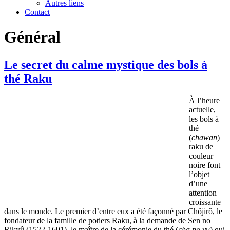
Autres liens
Contact
Général
Le secret du calme mystique des bols à
thé Raku
À l’heure
actuelle,
les bols à
thé
(
chawan
)
raku de
couleur
noire font
l’objet
d’une
attention
croissante
dans le monde. Le premier d’entre eux a été façonné par Chôjirô, le
fondateur de la famille de potiers Raku, à la demande de Sen no
Rikyû (1522-1691), le maître de la cérémonie du thé (
cha no yu
) qui