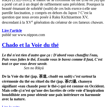
a porté cet art à un degré de raffinement sans précédent. Pourquoi la
beauté émanant de sobriété (
wabi
) de ces bols exerce-t-elle une
pareille fascination, y compris en dehors du Japon ? C’est la
question que nous avons posée à Raku Kichizaemon XV,
e
descendant à la XV
génération du créateur de ces fameux
chawan
.
Lire l’article
publié sur www.nippon.com
Chado et la Voie du thé
Le thé n'est rien d'autre que ça : D'abord vous chauffez l'eau,
Puis vous faites le thé, Ensuite vous le buvez comme il faut, C'est
tout ce que vous devez savoir.
Sen no Riky
ū
De la Voie du thé (jap. 茶道,
chadō
ou
sadō) c’est surtout
la
cérémonie du thé ou rituel du thé (jap. 茶の湯, chanoyu
signifiant «eau chaude pour le thé») qui est connue en Occident.
Mais celle-çi n’est qu’une des facettes de cette voie d’inspiration
bouddhiste zen pour obtenir une paix intérieure en harmonie
avec la nature.