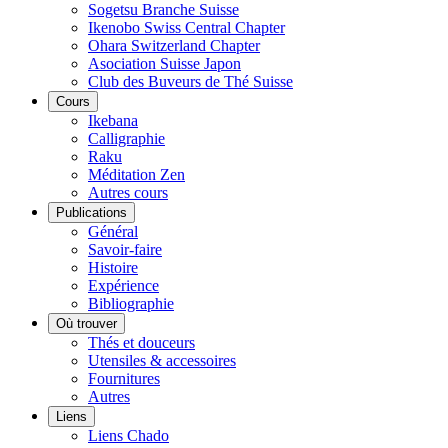
Sogetsu Branche Suisse
Ikenobo Swiss Central Chapter
Ohara Switzerland Chapter
Asociation Suisse Japon
Club des Buveurs de Thé Suisse
Cours
Ikebana
Calligraphie
Raku
Méditation Zen
Autres cours
Publications
Général
Savoir-faire
Histoire
Expérience
Bibliographie
Où trouver
Thés et douceurs
Utensiles & accessoires
Fournitures
Autres
Liens
Liens Chado