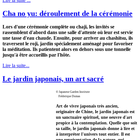
Lire la suite ...
Cha no yu: déroulement de la cérémonie
Lors d'une cérémonie complète ou chaji, les invités se
rassemblent d'abord dans une salle d'attente où leur est servie
une tasse d'eau chaude. Ensuite, pour arriver au chashitsu, ils
traversent le roji, jardin spécialement aménagé pour favoriser
la méditation. Ils patientent alors en dehors sous une tonnelle
jusqu'à être accueillis par l'hôte.
Lire la suite...
Le jardin japonais, un art sacré
© Japanese Garden Institute
Fréderique Dumas
Art de vivre japonais très ancien,
originaire de Chine, le jardin japonais est
un sanctuaire spirituel, une oeuvre d'art
propice à la contemplation. Quelle que soit
sa taille, le jardin japonais donne à lire et
à interpréter l'univers tout entier. Il est
une représentation de la nature, qui