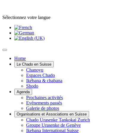
Sélectionnez votre langue
Home
Le Chado en Suisse
Chanoyu
Espaces Chado
Ikébana & chabana
Shodo
Agenda
Prochaines activités
Evénements passés
Galerie de photos
Organisations et Associations en Suisse
Chado Urasenke Tankokai Zurich
Groupe Urasenke de Genève
Ikebana International Suisse